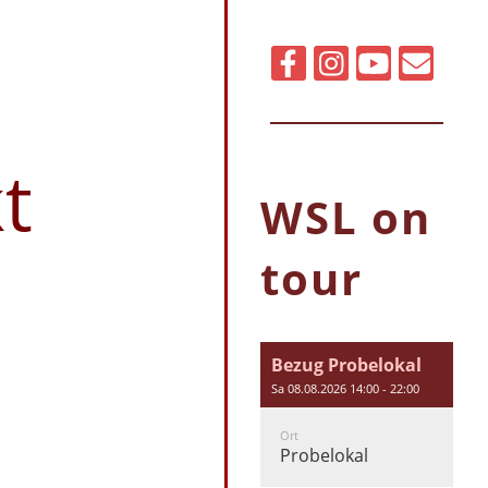
t
WSL on
tour
Bezug Probelokal
Sa 08.08.2026 14:00 - 22:00
Ort
Probelokal